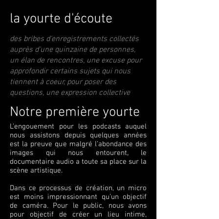
la yourte d'écoute
des bribes d'enregistrements collectés
auprès d'une quinzaine de personnes,
un élan de rencontres, une excuse pour
approfondir certains sujets qui nous
tiennent à coeur, pour poser des
questions, une expression collective
Notre première yourte
L’engouement pour les podcasts auquel
nous assistons depuis quelques années
est la preuve que malgré l’abondance des
images qui nous entourent, le
documentaire audio a toute sa place sur la
scène artistique.
Dans ce processus de création, un micro
est moins impressionnant qu’un objectif
de caméra. Pour le public, nous avons
pour objectif de créer un lieu intime,